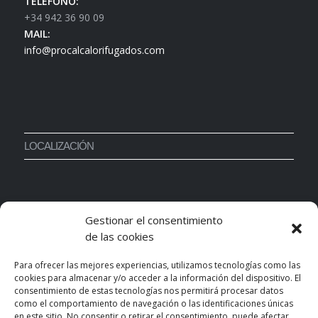
TELÉFONO:
+34 942 36 90 09
MAIL:
info@procalcalorifugados.com
LOCALIZACIÓN
Gestionar el consentimiento
de las cookies
Para ofrecer las mejores experiencias, utilizamos tecnologías como las
cookies para almacenar y/o acceder a la información del dispositivo. El
consentimiento de estas tecnologías nos permitirá procesar datos
como el comportamiento de navegación o las identificaciones únicas
en este sitio. No consentir o retirar el consentimiento, puede afectar